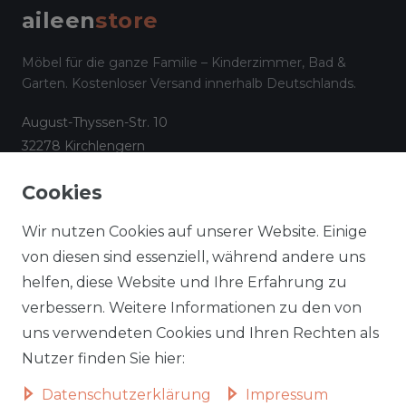
aileen
store
Möbel für die ganze Familie – Kinderzimmer, Bad &
Garten. Kostenloser Versand innerhalb Deutschlands.
August-Thyssen-Str. 10
32278 Kirchlengern
☎
05223 794 17 08
Cookies
✉
info@aileenstore.de
Kundenservice
Rechtliches
Wir nutzen Cookies auf unserer Website. Einige
Lieferzeiten
Impressum
von diesen sind essenziell, während andere uns
helfen, diese Website und Ihre Erfahrung zu
Zahlungsarten
AGB
verbessern. Weitere Informationen zu den von
Widerrufsformular
Datenschutz
uns verwendeten Cookies und Ihren Rechten als
Informationen zu Elektro-
Widerrufsrecht
Nutzer finden Sie hier:
und Elektronik(alt)geräten
Daten­schutz­erklärung
Impressum
Vertrag widerrufen