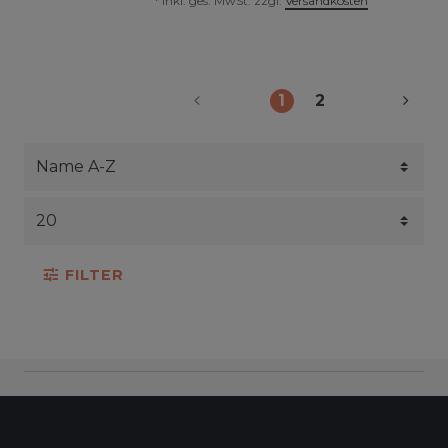
*
inkl. ges. MwSt.
zzgl.
Versandkosten
1
2
FILTER