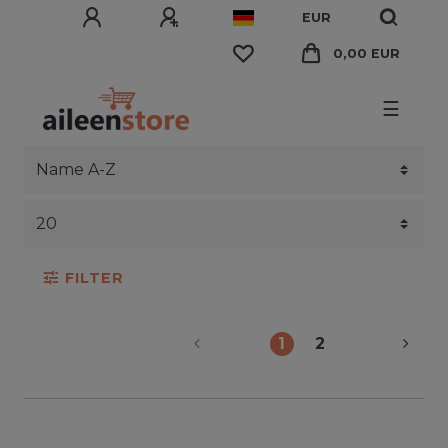
EUR
0,00 EUR
☰
FILTER
1
2