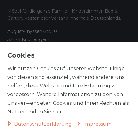
Möbel für die ganze Familie – Kinderzimmer, Bad &
Garten. Kostenloser Versand innerhalb Deutschlands.
August-Thyssen-Str. 10
32278 Kirchlengern
☎
05223 794 17 08
Cookies
✉
info@aileenstore.de
Kundenservice
Rechtliches
Wir nutzen Cookies auf unserer Website. Einige
Lieferzeiten
Impressum
von diesen sind essenziell, während andere uns
helfen, diese Website und Ihre Erfahrung zu
Zahlungsarten
AGB
verbessern. Weitere Informationen zu den von
Widerrufsformular
Datenschutz
uns verwendeten Cookies und Ihren Rechten als
Informationen zu Elektro-
Widerrufsrecht
Nutzer finden Sie hier:
und Elektronik(alt)geräten
Daten­schutz­erklärung
Impressum
Vertrag widerrufen
Beliebte Kategorien