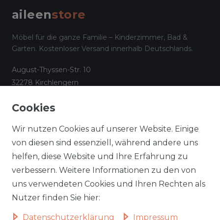
aileen
store
Möbel für die ganze Familie – Kinderzimmer, Bad &
Garten. Kostenloser Versand innerhalb Deutschlands.
August-Thyssen-Str. 10
32278 Kirchlengern
☎
05223 794 17 08
Cookies
✉
info@aileenstore.de
Kundenservice
Rechtliches
Wir nutzen Cookies auf unserer Website. Einige
Lieferzeiten
Impressum
von diesen sind essenziell, während andere uns
helfen, diese Website und Ihre Erfahrung zu
Zahlungsarten
AGB
verbessern. Weitere Informationen zu den von
Widerrufsformular
Datenschutz
uns verwendeten Cookies und Ihren Rechten als
Informationen zu Elektro-
Widerrufsrecht
Nutzer finden Sie hier:
und Elektronik(alt)geräten
Daten­schutz­erklärung
Impressum
Vertrag widerrufen