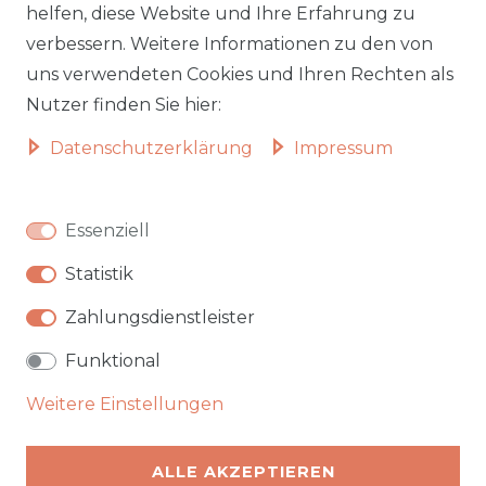
helfen, diese Website und Ihre Erfahrung zu
Zahlungsarten
AGB
verbessern. Weitere Informationen zu den von
Widerrufsformular
Datenschutz
uns verwendeten Cookies und Ihren Rechten als
Informationen zu Elektro-
Widerrufsrecht
Nutzer finden Sie hier:
und Elektronik(alt)geräten
Daten­schutz­erklärung
Impressum
Vertrag widerrufen
Beliebte Kategorien
Essenziell
Autobetten
Statistik
Hochbetten
Badmöbel
Zahlungsdienstleister
Garten & Outdoor
Funktional
Weitere Einstellungen
★★★★★
Top bewertet bei Trustami
ALLE AKZEPTIEREN
Klarna · PayPal · Amazon Pay · Vorkasse · Barzahlung