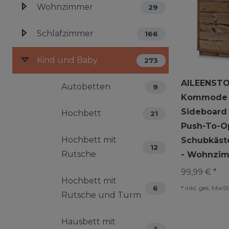
Wohnzimmer
29
Schlafzimmer
166
Kind und Baby
273
AILEENSTO
Autobetten
9
Kommode E
Sideboard 
Hochbett
21
Push-To-O
Hochbett mit
Schubkäst
12
Rutsche
- Wohnzi
99,99 € *
Hochbett mit
6
*
inkl. ges. MwSt
Rutsche und Turm
Hausbett mit
3