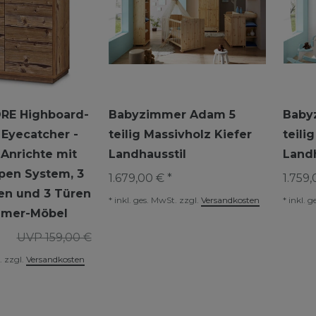
RE Highboard-
Babyzimmer Adam 5
Baby
yecatcher -
teilig Massivholz Kiefer
teili
Anrichte mit
Landhausstil
Landh
pen System, 3
1.679,00 € *
1.759,
en und 3 Türen
*
inkl. ges. MwSt.
zzgl.
Versandkosten
*
inkl. g
mmer-Möbel
UVP 159,00 €
.
zzgl.
Versandkosten