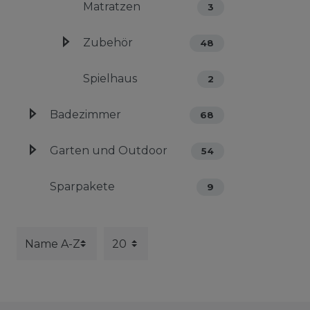
Matratzen
3
Zubehör
48
Spielhaus
2
Badezimmer
68
Garten und Outdoor
54
Sparpakete
9