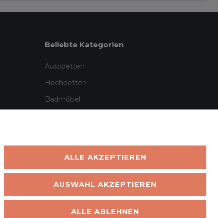
Beliebte Kategorien
Autobetten
Hochbetten
Badmöbel
Garten & Outdoor
ALLE AKZEPTIEREN
AUSWAHL AKZEPTIEREN
Klarna · PayPal · Amazon Pay · Vorkasse · Barzahlung
ALLE ABLEHNEN
nd in DE