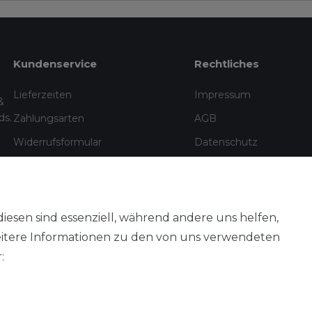
Kundenservice
Rechtliches
Lieferzeiten
Impressum
&
ds.
Zahlungsarten
AGB
Widerrufsformular
Datenschutz
Informationen zu Elektro- und
Widerrufsrecht
Elektronik(alt)geräten
Vertrag widerrufen
diesen sind essenziell, während andere uns helfen,
eitere Informationen zu den von uns verwendeten
:
Aileenstore · Yusuf Vardar · Alle Preise inkl. MwSt., kostenloser Versa