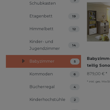
Schubkasten
Etagenbett
19
Himmelbett
12
Kinder- und
14
Jugendzimmer
Babyzimmer
Babyzimmer
5
teilig Son
879,00 € *
Kommoden
6
*
inkl. ges. MwSt
Bücherregal
4
Kinderhochstühle
2