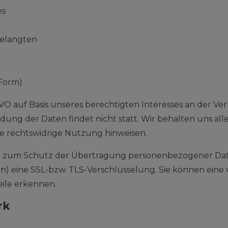
es
gelangten
 Form)
SGVO auf Basis unseres berechtigten Interesses an der Ve
ng der Daten findet nicht statt. Wir behalten uns aller
ne rechtswidrige Nutzung hinweisen.
 zum Schutz der Übertragung personenbezogener Daten
) eine SSL-bzw. TLS-Verschlüsselung. Sie können eine 
eile erkennen.
rk