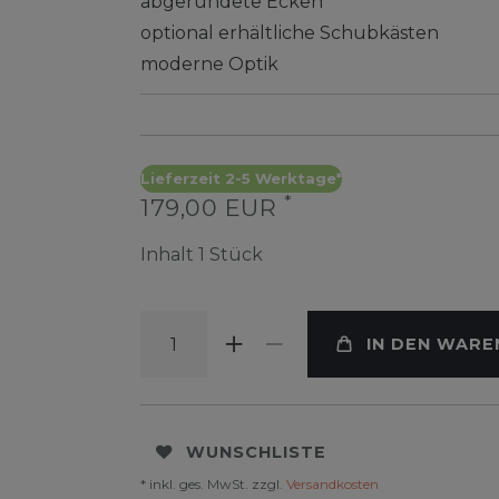
abgerundete Ecken
optional erhältliche Schubkästen
moderne Optik
Lieferzeit 2-5 Werktage*
*
179,00 EUR
Inhalt
1
Stück
IN DEN WAR
WUNSCHLISTE
* inkl. ges. MwSt. zzgl.
Versandkosten