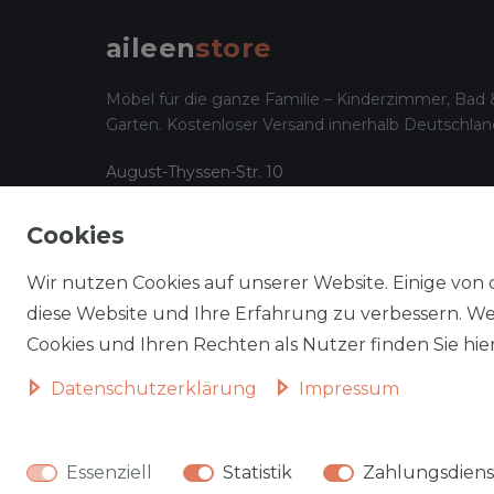
aileen
store
Möbel für die ganze Familie – Kinderzimmer, Bad 
Garten. Kostenloser Versand innerhalb Deutschlan
August-Thyssen-Str. 10
32278 Kirchlengern
☎
05223 794 17 08
Cookies
✉
info@aileenstore.de
Wir nutzen Cookies auf unserer Website. Einige von 
diese Website und Ihre Erfahrung zu verbessern. W
Cookies und Ihren Rechten als Nutzer finden Sie hier
★★★★★
Top bewertet bei Trustami
Daten­schutz­erklärung
Impressum
© 2026 
Essenziell
Statistik
Zahlungsdienst