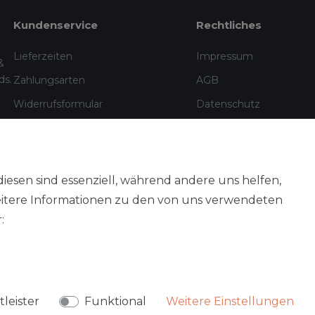
Kundenservice
Rechtliches
Lieferzeiten
Impressum
&
ds.
Zahlungsarten
AGB
Widerrufsformular
Datenschutz
Informationen zu Elektro- und
Widerrufsrecht
Elektronik(alt)geräten
Vertrag widerrufen
diesen sind essenziell, während andere uns helfen,
eitere Informationen zu den von uns verwendeten
:
Aileenstore · Yusuf Vardar · Alle Preise inkl. MwSt., kostenloser Versa
leister
Funktional
Weitere Einstellungen