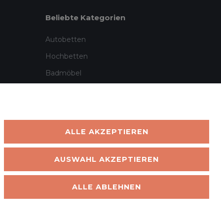
Beliebte Kategorien
Autobetten
Hochbetten
Badmöbel
Garten & Outdoor
ALLE AKZEPTIEREN
AUSWAHL AKZEPTIEREN
Klarna · PayPal · Amazon Pay · Vorkasse · Barzahlung
ALLE ABLEHNEN
nd in DE