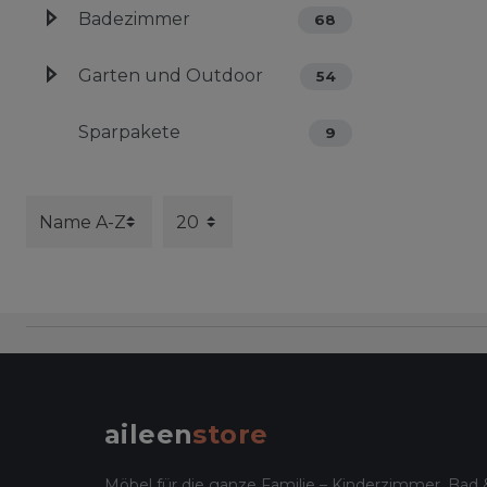
Badezimmer
68
Garten und Outdoor
54
Sparpakete
9
aileen
store
Möbel für die ganze Familie – Kinderzimmer, Bad 