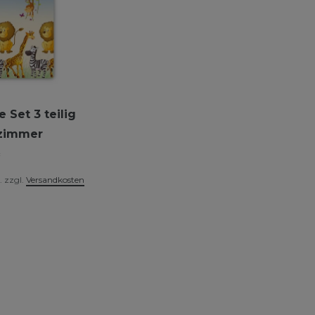
 Set 3 teilig
rzimmer
*
.
zzgl.
Versandkosten