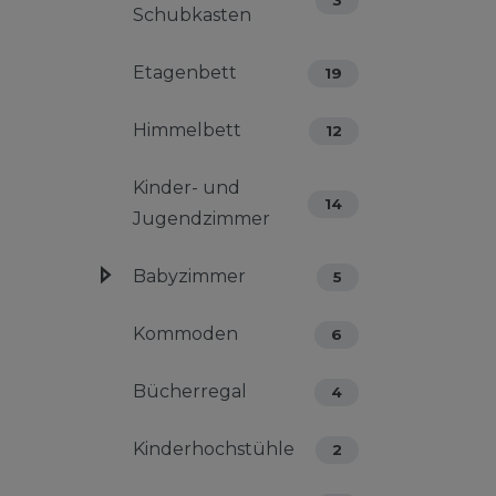
Schubkasten
Etagenbett
19
Himmelbett
12
Kinder- und
14
Jugendzimmer
Babyzimmer
5
Kommoden
6
Bücherregal
4
Kinderhochstühle
2