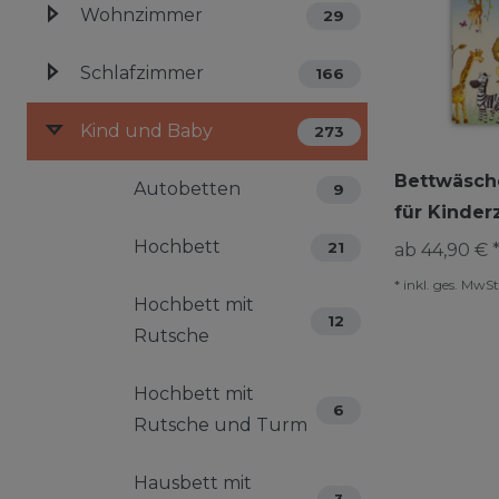
Wohnzimmer
29
Schlafzimmer
166
Kind und Baby
273
Bettwäsche
Autobetten
9
für Kinde
Hochbett
21
ab 44,90 € 
*
inkl. ges. MwSt
Hochbett mit
12
Rutsche
Hochbett mit
6
Rutsche und Turm
Hausbett mit
3