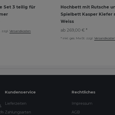
 Set 3 teilig für
Hochbett mit Rutsche 
mer
Spielbett Kasper Kiefer
Weiss
*
ab 269,00 € *
.
zzgl.
Versandkosten
*
inkl. ges. MwSt.
zzgl.
Versandkoste
Kundenservice
Rechtliches
Lieferzeiten
Impressum
&
ds.
Zahlungsarten
AGB