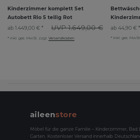
Kinderzimmer komplett Set
Bettwäsche
Autobett Rio 5 teilig Rot
Kinderzim
UVP 1.649,00 €
ab 1.449,00 € *
ab 44,90 € 
*
inkl. ges. MwSt
*
inkl. ges. MwSt.
zzgl.
Versandkosten
aileen
store
Möbel für die ganze Familie – Kinderzimmer, Bad 
Garten. Kostenloser Versand innerhalb Deutschlan