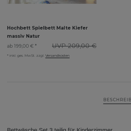
Hochbett Spielbett Malte Kiefer
massiv Natur
UVP 209,00 €
ab 199,00 € *
*
inkl. ges. MwSt.
zzgl.
Versandkosten
BESCHREI
Bettwäsche Set 3 teilig für Kinderzimmer