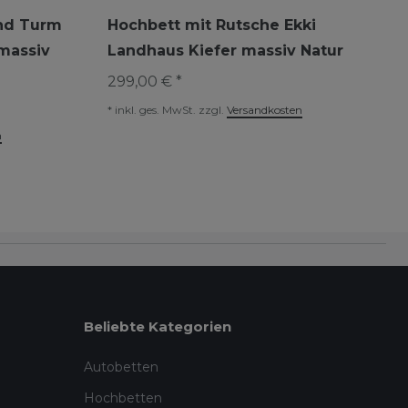
und Turm
Hochbett mit Rutsche Ekki
 massiv
Landhaus Kiefer massiv Natur
299,00 € *
*
inkl. ges. MwSt.
zzgl.
Versandkosten
n
Beliebte Kategorien
Autobetten
Hochbetten