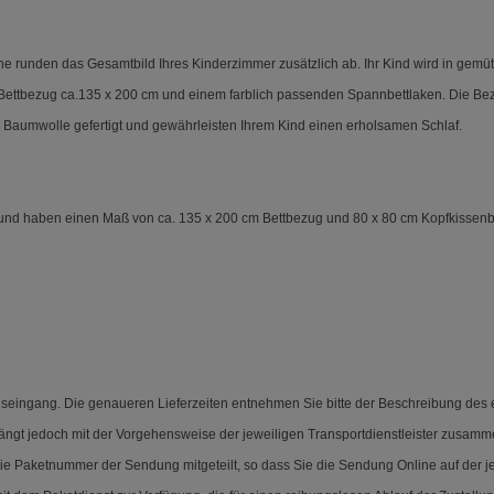
e runden das Gesamtbild Ihres Kinderzimmer zusätzlich ab. Ihr Kind wird in gemü
 Bettbezug ca.135 x 200 cm und einem farblich passenden Spannbettlaken. Die B
Baumwolle gefertigt und gewährleisten Ihrem Kind einen erholsamen Schlaf.
und haben einen Maß von ca. 135 x 200 cm Bettbezug und 80 x 80 cm Kopfkissen
eingang. Die genaueren Lieferzeiten entnehmen Sie bitte der Beschreibung des ent
ängt jedoch mit der Vorgehensweise der jeweiligen Transportdienstleister zusamme
die Paketnummer der Sendung mitgeteilt, so dass Sie die Sendung Online auf der je