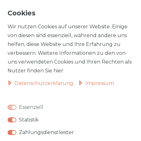
☎
05223 794 17 08
Cookies
✉
info@aileenstore.de
Kundenservice
Rechtliches
Wir nutzen Cookies auf unserer Website. Einige
Lieferzeiten
Impressum
von diesen sind essenziell, während andere uns
helfen, diese Website und Ihre Erfahrung zu
Zahlungsarten
AGB
verbessern. Weitere Informationen zu den von
Widerrufsformular
Datenschutz
uns verwendeten Cookies und Ihren Rechten als
Informationen zu Elektro-
Widerrufsrecht
Nutzer finden Sie hier:
und Elektronik(alt)geräten
Daten­schutz­erklärung
Impressum
Vertrag widerrufen
Beliebte Kategorien
Essenziell
Autobetten
Statistik
Hochbetten
Badmöbel
Zahlungsdienstleister