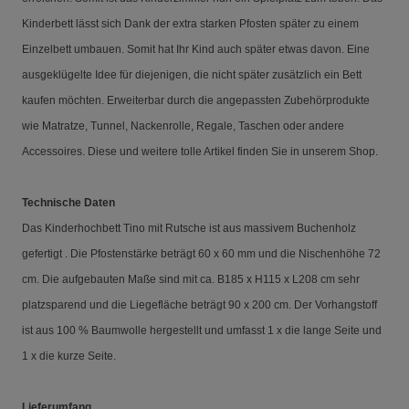
Kinderbett lässt sich Dank der extra starken Pfosten später zu einem
Einzelbett umbauen. Somit hat Ihr Kind auch später etwas davon. Eine
ausgeklügelte Idee für diejenigen, die nicht später zusätzlich ein Bett
kaufen möchten. Erweiterbar durch die angepassten Zubehörprodukte
wie Matratze, Tunnel, Nackenrolle, Regale, Taschen oder andere
Accessoires. Diese und weitere tolle Artikel finden Sie in unserem Shop.
Technische Daten
Das Kinderhochbett Tino mit Rutsche ist aus massivem Buchenholz
gefertigt . Die Pfostenstärke beträgt 60 x 60 mm und die Nischenhöhe 72
cm.
Die aufgebauten Maße sind mit ca. B185 x H115 x L208 cm sehr
platzsparend und die Liegefläche beträgt 90 x 200 cm. Der Vorhangstoff
ist aus 100 % Baumwolle hergestellt und umfasst 1 x die lange Seite und
1 x die kurze Seite.
Lieferumfang