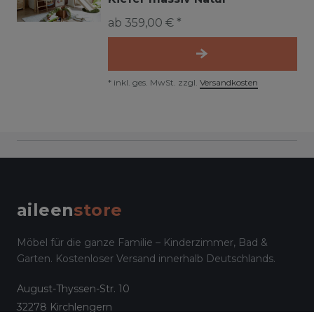
ab 359,00 € *
*
inkl. ges. MwSt.
zzgl.
Versandkosten
aileen
store
Möbel für die ganze Familie – Kinderzimmer, Bad &
Garten. Kostenloser Versand innerhalb Deutschlands.
August-Thyssen-Str. 10
32278 Kirchlengern