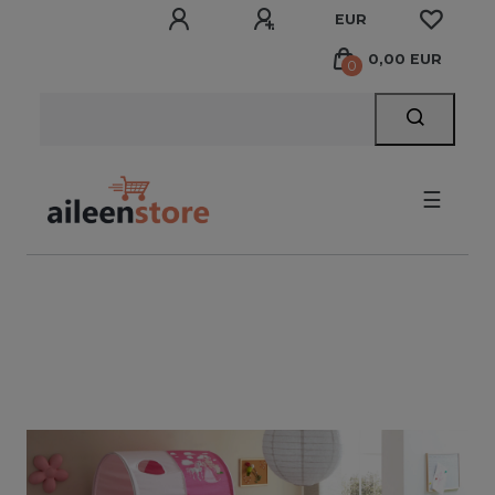
EUR
0,00 EUR
0
☰