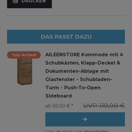
DRUCKEN
DAS PASST DAZU
AILEENSTORE Kommode mit 4
Top-Artikel
Schubkästen, Klapp-Deckel &
Dokumenten-Ablage mit
Glasfenster - Schubladen-
Turm - Push-To-Open
Sideboard
UVP 119,00 €
ab 69,00 € *
*
inkl. ges. MwSt.
zzgl.
Versandkosten