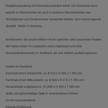
Doppelverpackung mit folienvakuumiertem Inhalt. Die Kommode kann
sowohl im Wohnzimmer als auch in anderen Räumlichkeiten wie
Schlafzimmer und Kinderzimmer verwendet werden. Eine hervorragende
Qualität - Made in Germany.
Kombinieren Sie unsere Möbel mit den gleichen oder passenden Farben.
Wir haben einen TV-Lowboard, einen Highboard und eine
Schubladenkommode im Sortiment, die sich farblich perfekt ergänzen.
Details im Überblick:
Fachmaß innen links/rechts: ca. B 410 x H 355 x T 350 mm
Fachmaß innen Mitte jeweils: ca. B 500 x H 172 x T 365 mm
Gesamtmaße aufgebaut ca.: B 1400 x H 450 x T 380 mm
glatte und gleichmäßige Optik in verschiedenen Farben
22 mm Korpusmaterial
robuste Ausführung