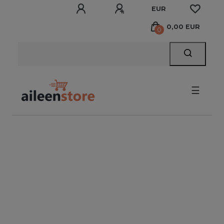
EUR
0,00 EUR
0
☰