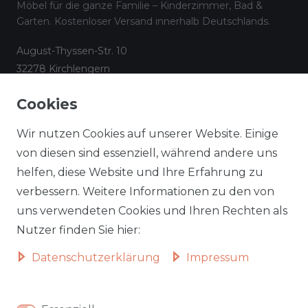
Möbel für die ganze Familie – Kinderzimmer, Bad &
Garten. Kostenloser Versand innerhalb Deutschlands.
August-Thyssen-Str. 10
32278 Kirchlengern
☎
05223 794 17 08
Cookies
✉
info@aileenstore.de
Kundenservice
Rechtliches
Wir nutzen Cookies auf unserer Website. Einige
Lieferzeiten
Impressum
von diesen sind essenziell, während andere uns
helfen, diese Website und Ihre Erfahrung zu
Zahlungsarten
AGB
verbessern. Weitere Informationen zu den von
Widerrufsformular
Datenschutz
uns verwendeten Cookies und Ihren Rechten als
Informationen zu Elektro-
Widerrufsrecht
Nutzer finden Sie hier:
und Elektronik(alt)geräten
Daten­schutz­erklärung
Impressum
Vertrag widerrufen
Beliebte Kategorien