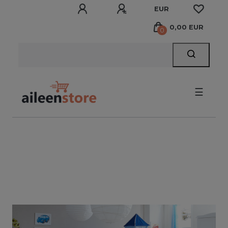
EUR
0,00 EUR
0
☰