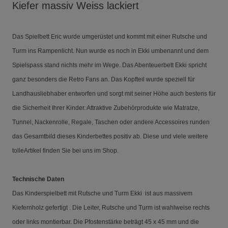
Kiefer massiv Weiss lackiert
Das Spielbett Eric wurde umgerüstet und kommt mit einer Rutsche und
Turm ins Rampenlicht. Nun wurde es noch in Ekki umbenannt und dem
Spielspass stand nichts mehr im Wege. Das Abenteuerbett Ekki spricht
ganz besonders die Retro Fans an. Das Kopfteil wurde speziell für
Landhausliebhaber entworfen und sorgt mit seiner Höhe auch bestens für
die Sicherheit Ihrer Kinder. Attraktive Zubehörprodukte wie Matratze,
Tunnel, Nackenrolle, Regale, Taschen oder andere Accessoires runden
das Gesamtbild dieses Kinderbettes positiv ab. Diese und viele weitere
tolleArtikel finden Sie bei uns im Shop.
Technische Daten
Das Kinderspielbett mit Rutsche und Turm Ekki ist aus massivem
Kiefernholz gefertigt . Die Leiter, Rutsche und Turm ist wahlweise rechts
oder links montierbar. Die Pfostenstärke beträgt 45 x 45 mm und die