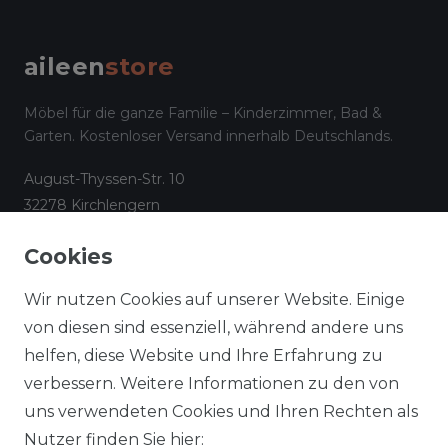
aileen
store
Möbel für die ganze Familie – Kinderzimmer, Bad &
Garten. Kostenloser Versand innerhalb Deutschlands.
August-Thyssen-Str. 10
32278 Kirchlengern
☎
05223 794 17 08
Cookies
✉
info@aileenstore.de
Kundenservice
Rechtliches
Wir nutzen Cookies auf unserer Website. Einige
Lieferzeiten
Impressum
von diesen sind essenziell, während andere uns
helfen, diese Website und Ihre Erfahrung zu
Zahlungsarten
AGB
verbessern. Weitere Informationen zu den von
Widerrufsformular
Datenschutz
uns verwendeten Cookies und Ihren Rechten als
Informationen zu Elektro-
Widerrufsrecht
Nutzer finden Sie hier: