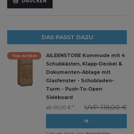
DRUCKEN
DAS PASST DAZU
AILEENSTORE Kommode mit 4
Top-Artikel
Schubkästen, Klapp-Deckel &
Dokumenten-Ablage mit
Glasfenster - Schubladen-
Turm - Push-To-Open
Sideboard
UVP 119,00 €
ab 69,00 € *
*
inkl. ges. MwSt.
zzgl.
Versandkosten