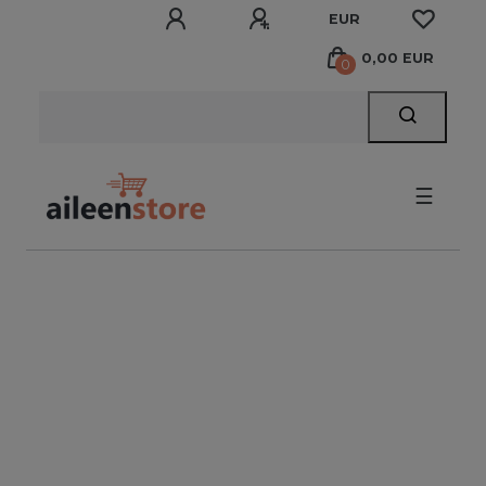
EUR
0,00 EUR
0
☰