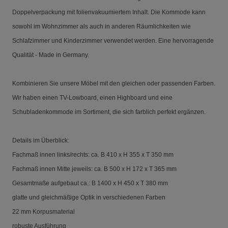
Doppelverpackung mit folienvakuumiertem Inhalt. Die Kommode kann
sowohl im Wohnzimmer als auch in anderen Räumlichkeiten wie
Schlafzimmer und Kinderzimmer verwendet werden. Eine hervorragende
Qualität - Made in Germany.
Kombinieren Sie unsere Möbel mit den gleichen oder passenden Farben.
Wir haben einen TV-Lowboard, einen Highboard und eine
Schubladenkommode im Sortiment, die sich farblich perfekt ergänzen.
Details im Überblick:
Fachmaß innen links/rechts: ca. B 410 x H 355 x T 350 mm
Fachmaß innen Mitte jeweils: ca. B 500 x H 172 x T 365 mm
Gesamtmaße aufgebaut ca.: B 1400 x H 450 x T 380 mm
glatte und gleichmäßige Optik in verschiedenen Farben
22 mm Korpusmaterial
robuste Ausführung