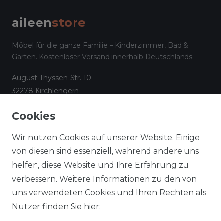
aileen
store
Möbel für die ganze Familie – Kinderzimmer, Bad &
Garten. Kostenloser Versand innerhalb Deutschlands.
August-Thyssen-Str. 10
32278 Kirchlengern
☎
05223 794 17 08
Cookies
✉
info@aileenstore.de
Kundenservice
Rechtliches
Wir nutzen Cookies auf unserer Website. Einige
Lieferzeiten
Impressum
von diesen sind essenziell, während andere uns
helfen, diese Website und Ihre Erfahrung zu
Zahlungsarten
AGB
verbessern. Weitere Informationen zu den von
Widerrufsformular
Datenschutz
uns verwendeten Cookies und Ihren Rechten als
Informationen zu Elektro-
Widerrufsrecht
Nutzer finden Sie hier:
und Elektronik(alt)geräten