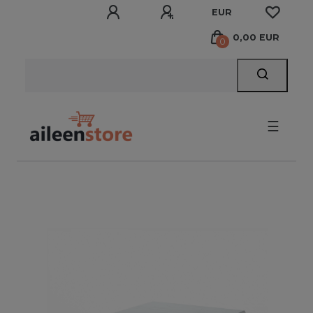
EUR
0,00 EUR
0
☰