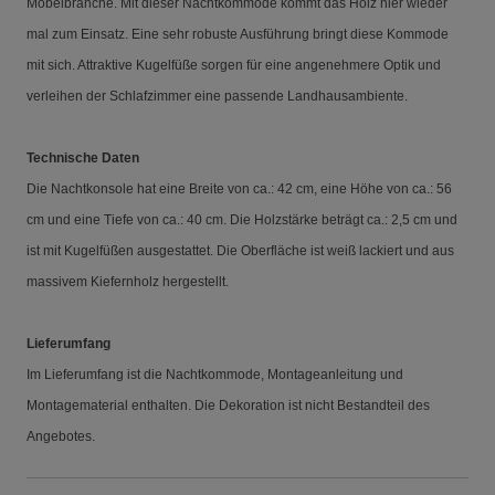
Möbelbranche. Mit dieser Nachtkommode kommt das Holz hier wieder
mal zum Einsatz. Eine sehr robuste Ausführung bringt diese Kommode
mit sich. Attraktive Kugelfüße sorgen für eine angenehmere Optik und
verleihen der Schlafzimmer eine passende Landhausambiente.
Technische Daten
Die Nachtkonsole hat eine Breite von ca.: 42 cm, eine Höhe von ca.: 56
cm und eine Tiefe von ca.: 40 cm. Die Holzstärke beträgt ca.: 2,5 cm und
ist mit Kugelfüßen ausgestattet. Die Oberfläche ist weiß lackiert und aus
massivem Kiefernholz hergestellt.
Lieferumfang
Im Lieferumfang ist die Nachtkommode, Montageanleitung und
Montagematerial enthalten. Die Dekoration ist nicht Bestandteil des
Angebotes.