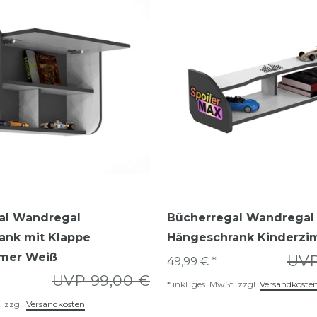
al Wandregal
Bücherregal Wandregal
ank mit Klappe
Hängeschrank Kinderz
mer Weiß
UVP
49,99 € *
UVP 99,00 €
*
inkl. ges. MwSt.
zzgl.
Versandkoste
.
zzgl.
Versandkosten