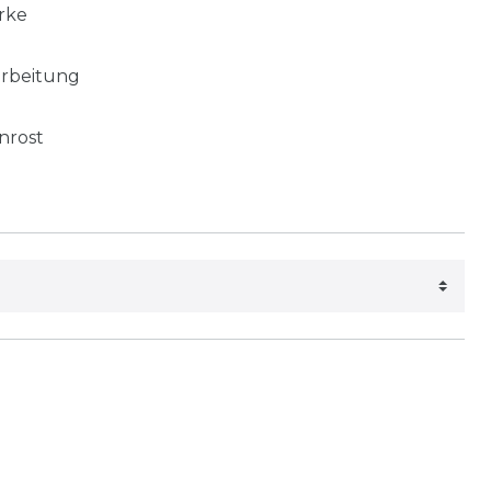
rke
arbeitung
nrost