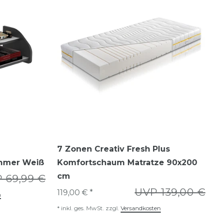
7 Zonen Creativ Fresh Plus
immer Weiß
Komfortschaum Matratze 90x200
cm
 69,99 €
UVP 139,00 €
119,00 € *
n
*
inkl. ges. MwSt.
zzgl.
Versandkosten