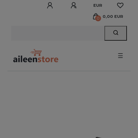
EUR
0,00 EUR
0
☰