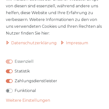
Lieferzeiten
Impressum
von diesen sind essenziell, während andere uns
helfen, diese Website und Ihre Erfahrung zu
Zahlungsarten
AGB
verbessern. Weitere Informationen zu den von
Widerrufsformular
Datenschutz
uns verwendeten Cookies und Ihren Rechten als
Informationen zu Elektro-
Widerrufsrecht
Nutzer finden Sie hier:
und Elektronik(alt)geräten
Daten­schutz­erklärung
Impressum
Vertrag widerrufen
Beliebte Kategorien
Essenziell
Autobetten
Statistik
Hochbetten
Badmöbel
Zahlungsdienstleister
Garten & Outdoor
Funktional
Weitere Einstellungen