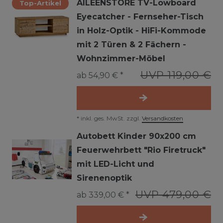
AILEENSTORE TV-Lowboard
Top-Artikel
Eyecatcher - Fernseher-Tisch
in Holz-Optik - HiFi-Kommode
mit 2 Türen & 2 Fächern -
Wohnzimmer-Möbel
UVP 119,00 €
ab 54,90 € *
*
inkl. ges. MwSt.
zzgl.
Versandkosten
Autobett Kinder 90x200 cm
Feuerwehrbett "Rio Firetruck"
mit LED-Licht und
Sirenenoptik
UVP 479,00 €
ab 339,00 € *