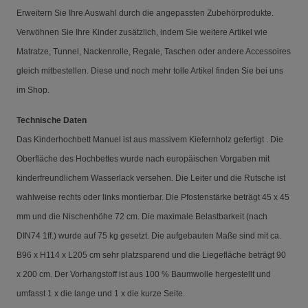
Erweitern Sie Ihre Auswahl durch die angepassten Zubehörprodukte.
Verwöhnen Sie Ihre Kinder zusätzlich, indem Sie weitere Artikel wie
Matratze, Tunnel, Nackenrolle, Regale, Taschen oder andere Accessoires
gleich mitbestellen. Diese und noch mehr tolle Artikel finden Sie bei uns
im Shop.
Technische Daten
Das Kinderhochbett Manuel ist aus massivem Kiefernholz gefertigt . Die
Oberfläche des Hochbettes wurde nach europäischen Vorgaben mit
kinderfreundlichem Wasserlack versehen. Die Leiter und die Rutsche ist
wahlweise rechts oder links montierbar. Die Pfostenstärke beträgt 45 x 45
mm und die Nischenhöhe 72 cm. Die maximale Belastbarkeit (nach
DIN74 1ff.) wurde auf 75 kg gesetzt. Die aufgebauten Maße sind mit ca.
B96 x H114 x L205 cm sehr platzsparend und die Liegefläche beträgt 90
x 200 cm. Der Vorhangstoff ist aus 100 % Baumwolle hergestellt und
umfasst 1 x die lange und 1 x die kurze Seite.