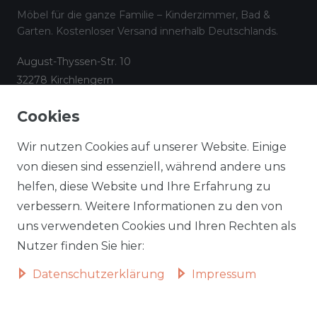
Möbel für die ganze Familie – Kinderzimmer, Bad &
Garten. Kostenloser Versand innerhalb Deutschlands.
August-Thyssen-Str. 10
32278 Kirchlengern
☎
05223 794 17 08
Cookies
✉
info@aileenstore.de
Kundenservice
Rechtliches
Wir nutzen Cookies auf unserer Website. Einige
Lieferzeiten
Impressum
von diesen sind essenziell, während andere uns
helfen, diese Website und Ihre Erfahrung zu
Zahlungsarten
AGB
verbessern. Weitere Informationen zu den von
Widerrufsformular
Datenschutz
uns verwendeten Cookies und Ihren Rechten als
Informationen zu Elektro-
Widerrufsrecht
Nutzer finden Sie hier:
und Elektronik(alt)geräten
Daten­schutz­erklärung
Impressum
Vertrag widerrufen
Beliebte Kategorien