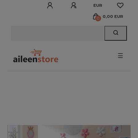
EUR
0,00 EUR
0
☰