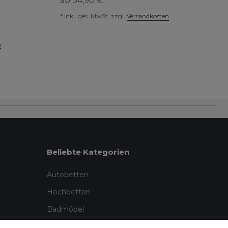
ab 34,90 € *
*
inkl. ges. MwSt.
zzgl.
Versandkosten
n
Beliebte Kategorien
Autobetten
Hochbetten
Badmöbel
Garten & Outdoor