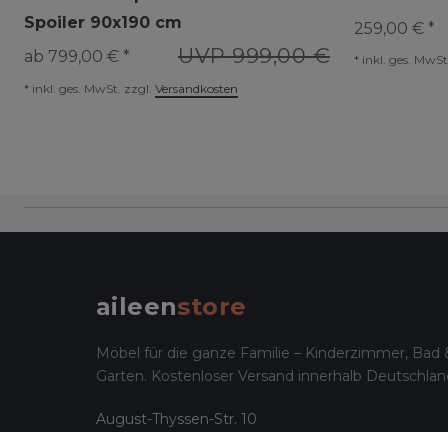
Spoiler 90x190 cm
259,00 € *
UVP 999,00 €
ab 799,00 € *
*
inkl. ges. MwSt
*
inkl. ges. MwSt.
zzgl.
Versandkosten
aileen
store
Möbel für die ganze Familie – Kinderzimmer, Bad 
Garten. Kostenloser Versand innerhalb Deutschlan
August-Thyssen-Str. 10
32278 Kirchlengern