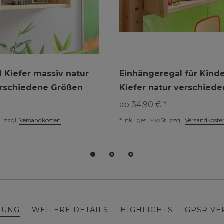
 Kiefer massiv natur
Einhängeregal für Kind
erschiedene Größen
Kiefer natur verschied
*
ab 34,90 € *
.
zzgl.
Versandkosten
*
inkl. ges. MwSt.
zzgl.
Versandkoste
BUNG
WEITERE DETAILS
HIGHLIGHTS
GPSR V