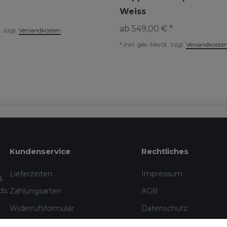
Weiss
ab 549,00 € *
.
zzgl.
Versandkosten
*
inkl. ges. MwSt.
zzgl.
Versandkoste
Kundenservice
Rechtliches
Lieferzeiten
Impressum
&
ds.
Zahlungsarten
AGB
Widerrufsformular
Datenschutz
Informationen zu Elektro- und
Widerrufsrecht