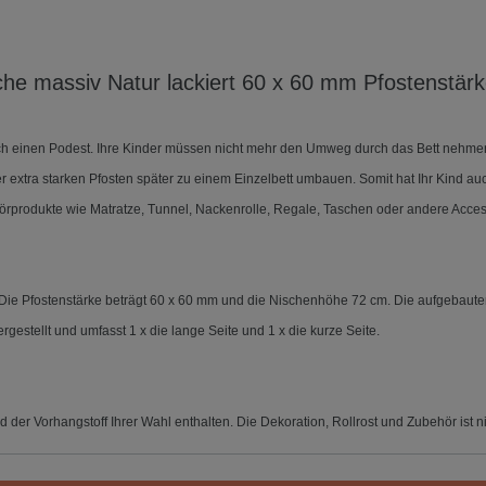
he massiv Natur lackiert 60 x 60 mm Pfostenstär
h einen Podest. Ihre Kinder müssen nicht mehr den Umweg durch das Bett nehmen u
 extra starken Pfosten später zu einem Einzelbett umbauen. Somit hat Ihr Kind auc
rprodukte wie Matratze, Tunnel, Nackenrolle, Regale, Taschen oder andere Accesso
. Die Pfostenstärke beträgt 60 x 60 mm und die Nischenhöhe 72 cm.
Die aufgebaute
gestellt und umfasst 1 x die lange Seite und 1 x die kurze Seite.
 der Vorhangstoff Ihrer Wahl enthalten. Die Dekoration, Rollrost und Zubehör ist n