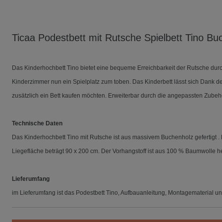
Ticaa Podestbett mit Rutsche Spielbett Tino
Buc
Das Kinderhochbett Tino bietet eine bequeme Erreichbarkeit der Rutsche durc
Kinderzimmer nun ein Spielplatz zum toben. Das Kinderbett lässt sich Dank der
zusätzlich ein Bett kaufen möchten. Erweiterbar durch die angepassten Zubehö
Technische Daten
Das Kinderhochbett Tino mit Rutsche ist aus massivem Buchenholz gefertigt 
Liegefläche beträgt 90 x 200 cm. Der Vorhangstoff ist aus 100 % Baumwolle her
Lieferumfang
im Lieferumfang ist das Podestbett Tino, Aufbauanleitung, Montagematerial und