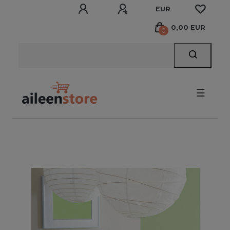
EUR
0,00 EUR
0
☰