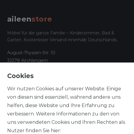
aileen
store
Möbel für die ganze Familie – Kinderzimmer, Bad &
Garten. Kostenloser Versand innerhalb Deutschlands.
August-Thyssen-Str. 10
32278 Kirchlengern
☎
05223 794 17 08
Cookies
✉
info@aileenstore.de
Kundenservice
Rechtliches
Wir nutzen Cookies auf unserer Website. Einige
Lieferzeiten
Impressum
von diesen sind essenziell, während andere uns
helfen, diese Website und Ihre Erfahrung zu
Zahlungsarten
AGB
verbessern. Weitere Informationen zu den von
Widerrufsformular
Datenschutz
uns verwendeten Cookies und Ihren Rechten als
Informationen zu Elektro-
Widerrufsrecht
Nutzer finden Sie hier: