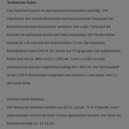
Technische Daten
Das Spielbett Kasper ist aus massivem Kiefernholz gefertigt . Die
Oberfläche des Hochbettes wurde nach europäischen Vorgaben mit
kinderfreundlichem Wasserlack versehen. Die Leiter, Turm und die
Rutsche ist wahlweise rechts oder links montierbar. Die Pfostenstärke
beträgt 45 x 45 mm und die Nischenhöhe 72 cm. Die maximale
Belastbarkeit (nach DIN74 1ff.) wurde auf 75 kg gesetzt. Die aufgebauten
Maße sind mit ca. B96 x H114 ( 195 inkl. Turm ) x L205 cm sehr
platzsparend und die Liegefläche beträgt 90 x 200 cm. Der Vorhangstoff
ist aus 100 % Baumwolle hergestellt und umfasst 1 x die lange und 1 x
die kurze Seite.
Dormeo Verde Matratze:
Der Bezug der Matratze besteht aus 25 % Lyocell, 75 % Polyester
,
kann
abgenommen und bis 60 Grad Celsius gewaschen werden. Die Höhe der
Matratze beträgt ca:. 15-16 cm.