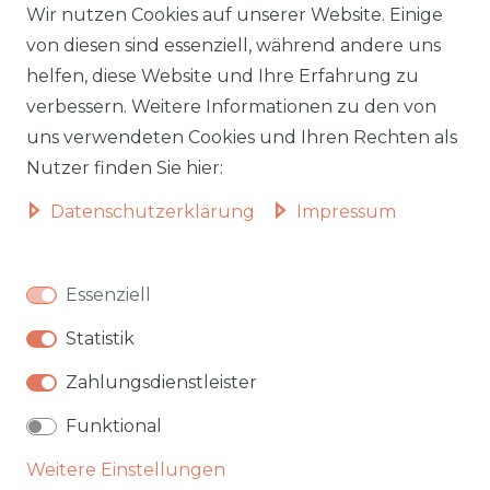
Wir nutzen Cookies auf unserer Website. Einige
Lieferzeiten
Impressum
von diesen sind essenziell, während andere uns
helfen, diese Website und Ihre Erfahrung zu
Zahlungsarten
AGB
verbessern. Weitere Informationen zu den von
Widerrufsformular
Datenschutz
uns verwendeten Cookies und Ihren Rechten als
Informationen zu Elektro-
Widerrufsrecht
Nutzer finden Sie hier:
und Elektronik(alt)geräten
Daten­schutz­erklärung
Impressum
Vertrag widerrufen
Beliebte Kategorien
Essenziell
Autobetten
Statistik
Hochbetten
Badmöbel
Zahlungsdienstleister
Garten & Outdoor
Funktional
Weitere Einstellungen