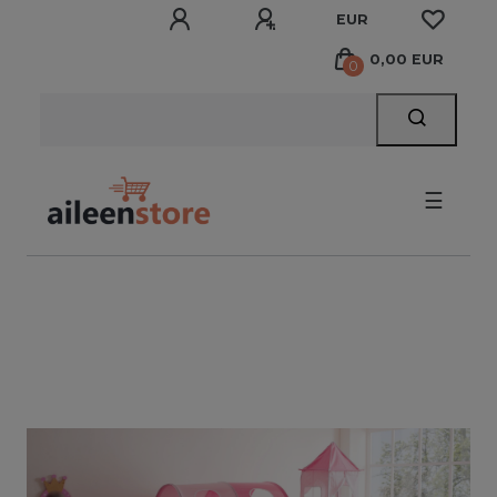
EUR
0,00 EUR
0
☰