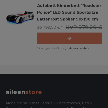
Autobett Kinderbett "Roadster
Police" LED Sound Sportsitze
Lattenrost Spoiler 90x190 cm
UVP 979,00 €
ab 799,00 € *
*
inkl. ges. MwSt.
zzgl.
Versandkosten
aileen
store
Möbel für die ganze Familie – Kinderzimmer, Bad &