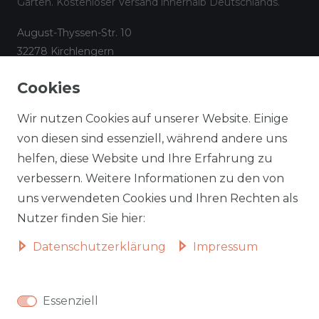
Garten. Kostenloser Versand innerhalb Deutschlands.
August-Thyssen-Str. 10
32278 Kirchlengern
☎
05223 794 17 08
Cookies
✉
info@aileenstore.de
Kundenservice
Rechtliches
Wir nutzen Cookies auf unserer Website. Einige
Lieferzeiten
Impressum
von diesen sind essenziell, während andere uns
helfen, diese Website und Ihre Erfahrung zu
Zahlungsarten
AGB
verbessern. Weitere Informationen zu den von
Widerrufsformular
Datenschutz
uns verwendeten Cookies und Ihren Rechten als
Informationen zu Elektro-
Widerrufsrecht
Nutzer finden Sie hier:
und Elektronik(alt)geräten
Daten­schutz­erklärung
Impressum
Vertrag widerrufen
Beliebte Kategorien
Essenziell
Autobetten