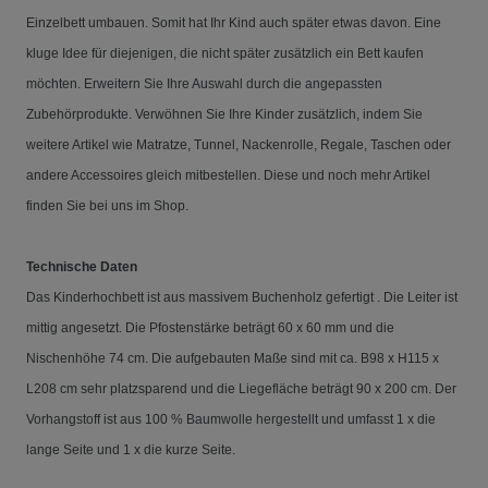
Einzelbett umbauen. Somit hat Ihr Kind auch später etwas davon. Eine
kluge Idee für diejenigen, die nicht später zusätzlich ein Bett kaufen
möchten. Erweitern Sie Ihre Auswahl durch die angepassten
Zubehörprodukte. Verwöhnen Sie Ihre Kinder zusätzlich, indem Sie
weitere Artikel wie Matratze, Tunnel, Nackenrolle, Regale, Taschen oder
andere Accessoires gleich mitbestellen. Diese und noch mehr Artikel
finden Sie bei uns im Shop.
Technische Daten
Das Kinderhochbett ist aus massivem Buchenholz gefertigt . Die Leiter ist
mittig angesetzt. Die Pfostenstärke beträgt 60 x 60 mm und die
Nischenhöhe 74 cm.
Die aufgebauten Maße sind mit ca. B98 x H115 x
L208 cm sehr platzsparend und die Liegefläche beträgt 90 x 200 cm.
Der
Vorhangstoff ist aus 100 % Baumwolle hergestellt und umfasst 1 x die
lange Seite und 1 x die kurze Seite.