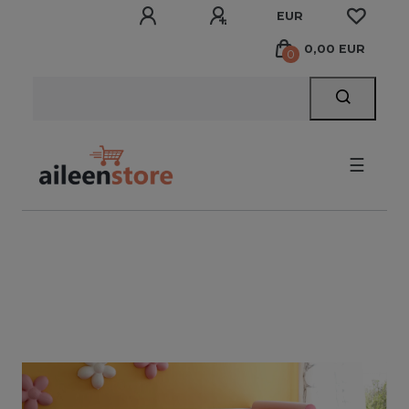
EUR
0,00 EUR
0
☰