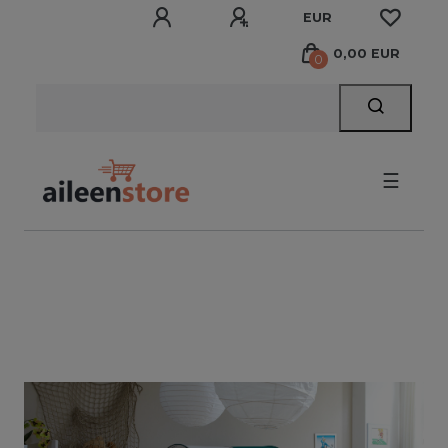
EUR
0,00 EUR
0
☰