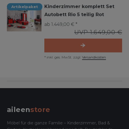
Kinderzimmer komplett Set
Artikelpaket
Autobett Rio 5 teilig Rot
ab 1.449,00 € *
UVP 1.649,00 €
*
inkl. ges. MwSt.
zzgl.
Versandkosten
aileen
store
Möbel für die ganze Familie – Kinderzimmer, Bad &