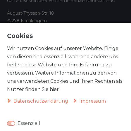
Garten. Kostenloser Versand innerhalb Deutschlands.
August-Thyssen-Str. 10
32278 Kirchlengern
☎
05223 794 17 08
Cookies
✉
info@aileenstore.de
Kundenservice
Rechtliches
Wir nutzen Cookies auf unserer Website. Einige
Lieferzeiten
Impressum
von diesen sind essenziell, während andere uns
helfen, diese Website und Ihre Erfahrung zu
Zahlungsarten
AGB
verbessern. Weitere Informationen zu den von
Widerrufsformular
Datenschutz
uns verwendeten Cookies und Ihren Rechten als
Informationen zu Elektro-
Widerrufsrecht
Nutzer finden Sie hier:
und Elektronik(alt)geräten
Daten­schutz­erklärung
Impressum
Vertrag widerrufen
Beliebte Kategorien
Essenziell
Autobetten