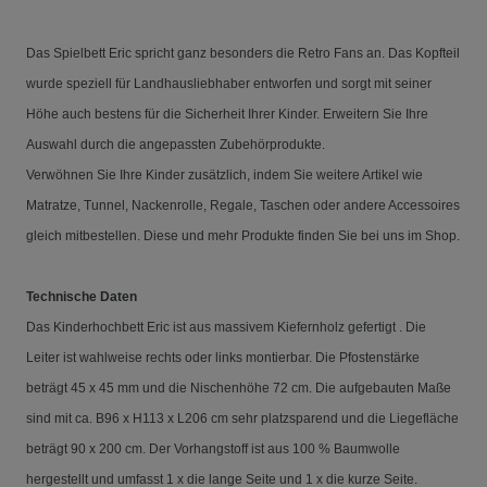
Das Spielbett Eric spricht ganz besonders die Retro Fans an. Das Kopfteil
wurde speziell für Landhausliebhaber entworfen und sorgt mit seiner
Höhe auch bestens für die Sicherheit Ihrer Kinder. Erweitern Sie Ihre
Auswahl durch die angepassten Zubehörprodukte.
Verwöhnen Sie Ihre Kinder zusätzlich, indem Sie weitere Artikel wie
Matratze, Tunnel, Nackenrolle, Regale, Taschen oder andere Accessoires
gleich mitbestellen. Diese und mehr Produkte finden Sie bei uns im Shop.
Technische Daten
Das Kinderhochbett Eric ist aus massivem Kiefernholz gefertigt . Die
Leiter ist wahlweise rechts oder links montierbar. Die Pfostenstärke
beträgt 45 x 45 mm und die Nischenhöhe 72 cm.
Die aufgebauten Maße
sind mit ca. B96 x H113 x L206 cm sehr platzsparend und die Liegefläche
beträgt 90 x 200 cm. Der Vorhangstoff ist aus 100 % Baumwolle
hergestellt und umfasst 1 x die lange Seite und 1 x die kurze Seite.