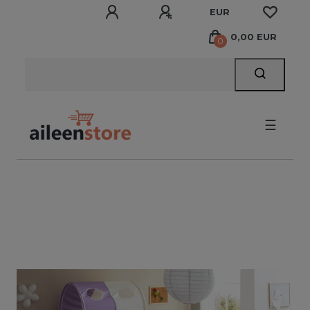
EUR
0,00 EUR
0
☰