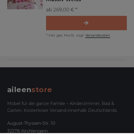
ab 269,00 € *
*
inkl. ges. MwSt.
zzgl.
Versandkosten
aileen
store
Möbel für die ganze Familie – Kinderzimmer, Bad &
Garten. Kostenloser Versand innerhalb Deutschlands.
August-Thyssen-Str. 10
32278 Kirchlengern