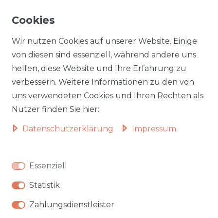
☎
05223 794 17 08
Cookies
✉
info@aileenstore.de
Kundenservice
Rechtliches
Wir nutzen Cookies auf unserer Website. Einige
Lieferzeiten
Impressum
von diesen sind essenziell, während andere uns
helfen, diese Website und Ihre Erfahrung zu
Zahlungsarten
AGB
verbessern. Weitere Informationen zu den von
Widerrufsformular
Datenschutz
uns verwendeten Cookies und Ihren Rechten als
Informationen zu Elektro-
Widerrufsrecht
Nutzer finden Sie hier:
und Elektronik(alt)geräten
Daten­schutz­erklärung
Impressum
Vertrag widerrufen
Beliebte Kategorien
Essenziell
Autobetten
Statistik
Hochbetten
Badmöbel
Zahlungsdienstleister