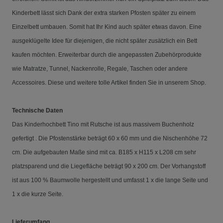
Kinderbett lässt sich Dank der extra starken Pfosten später zu einem
Einzelbett umbauen. Somit hat Ihr Kind auch später etwas davon. Eine
ausgeklügelte Idee für diejenigen, die nicht später zusätzlich ein Bett
kaufen möchten. Erweiterbar durch die angepassten Zubehörprodukte
wie Matratze, Tunnel, Nackenrolle, Regale, Taschen oder andere
Accessoires. Diese und weitere tolle Artikel finden Sie in unserem Shop.
Technische Daten
Das Kinderhochbett Tino mit Rutsche ist aus massivem Buchenholz
gefertigt . Die Pfostenstärke beträgt 60 x 60 mm und die Nischenhöhe 72
cm.
Die aufgebauten Maße sind mit ca. B185 x H115 x L208 cm sehr
platzsparend und die Liegefläche beträgt 90 x 200 cm. Der Vorhangstoff
ist aus 100 % Baumwolle hergestellt und umfasst 1 x die lange Seite und
1 x die kurze Seite.
Lieferumfang