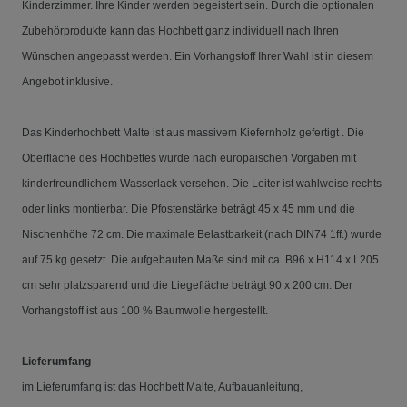
Kinderzimmer. Ihre Kinder werden begeistert sein. Durch die optionalen
Zubehörprodukte kann das Hochbett ganz individuell nach Ihren
Wünschen angepasst werden. Ein Vorhangstoff Ihrer Wahl ist in diesem
Angebot inklusive.
Das Kinderhochbett Malte ist aus massivem Kiefernholz gefertigt . Die
Oberfläche des Hochbettes wurde nach europäischen Vorgaben mit
kinderfreundlichem Wasserlack versehen. Die Leiter ist wahlweise rechts
oder links montierbar. Die Pfostenstärke beträgt 45 x 45 mm und die
Nischenhöhe 72 cm. Die maximale Belastbarkeit (nach DIN74 1ff.) wurde
auf 75 kg gesetzt. Die aufgebauten Maße sind mit ca. B96 x H114 x L205
cm sehr platzsparend und die Liegefläche beträgt 90 x 200 cm. Der
Vorhangstoff ist aus 100 % Baumwolle hergestellt.
Lieferumfang
im Lieferumfang ist das Hochbett Malte, Aufbauanleitung,