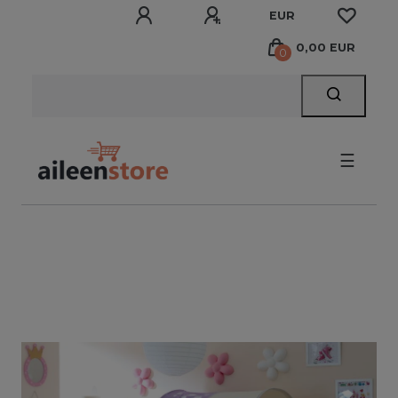
EUR
0,00 EUR
0
☰