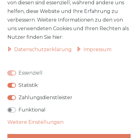
Lieferzeiten
Impressum
von diesen sind essenziell, während andere uns
helfen, diese Website und Ihre Erfahrung zu
Zahlungsarten
AGB
verbessern. Weitere Informationen zu den von
Widerrufsformular
Datenschutz
uns verwendeten Cookies und Ihren Rechten als
Informationen zu Elektro-
Widerrufsrecht
Nutzer finden Sie hier:
und Elektronik(alt)geräten
Daten­schutz­erklärung
Impressum
Vertrag widerrufen
Beliebte Kategorien
Essenziell
Autobetten
Statistik
Hochbetten
Badmöbel
Zahlungsdienstleister
Garten & Outdoor
Funktional
Weitere Einstellungen
★★★★★
Top bewertet bei Trustami