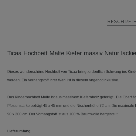
BESCHREI
Ticaa Hochbett Malte Kiefer massiv Natur lackie
Dieses wunderschöne Hochbett von Ticaa bringt ordentlich Schwung ins Kinde
werden. Ein Vorhangstoff Ihrer Wahl ist in diesem Angebot inklusive.
Das Kinderhochbett Malte ist aus massivem Kiefernholz gefertigt . Die Oberf
Pfostenstärke beträgt 45 x 45 mm und die Nischenhöhe 72 cm. Die maximale Be
90 x 200 cm. Der Vorhangstoff ist aus 100 % Baumwolle hergestellt.
Lieferumfang