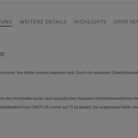
BUNG
WEITERE DETAILS
HIGHLIGHTS
GPSR V
rt
rzimmer. Ihre Kinder werden begeistert sein. Durch die optionalen Zubehörprodu
läche des Hochbettes wurde nach europäischen Vorgaben mit kinderfreundlichem Wass
lastbarkeit (nach DIN74 1ff.) wurde auf 75 kg gesetzt. Die aufgebauten Maße sind