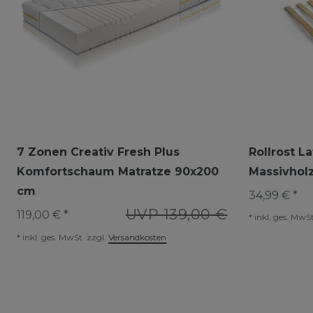
7 Zonen Creativ Fresh Plus
Rollrost L
Komfortschaum Matratze 90x200
Massivholz
cm
34,99 € *
UVP 139,00 €
119,00 € *
*
inkl. ges. MwSt
*
inkl. ges. MwSt.
zzgl.
Versandkosten