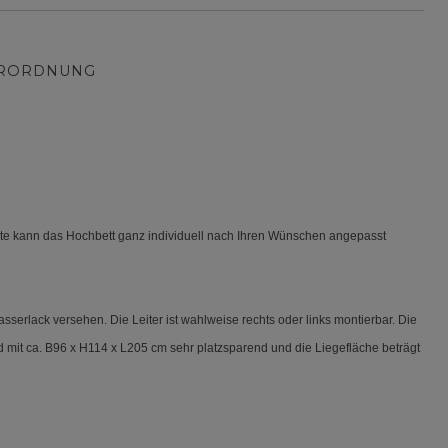
ERORDNUNG
kte kann das Hochbett ganz individuell nach Ihren Wünschen angepasst
erlack versehen. Die Leiter ist wahlweise rechts oder links montierbar. Die
 mit ca. B96 x H114 x L205 cm sehr platzsparend und die Liegefläche beträgt