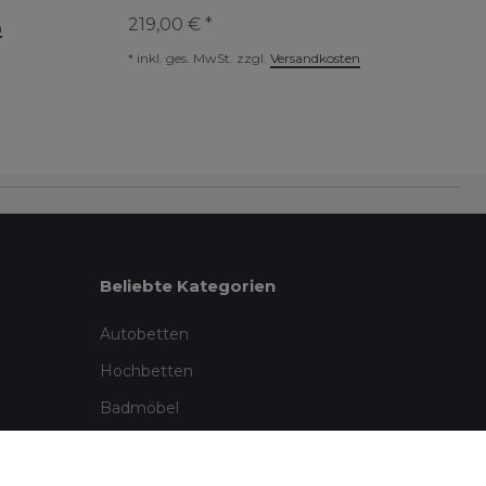
219,00 € *
n
*
inkl. ges. MwSt.
zzgl.
Versandkosten
Beliebte Kategorien
Autobetten
Hochbetten
Badmöbel
Garten & Outdoor