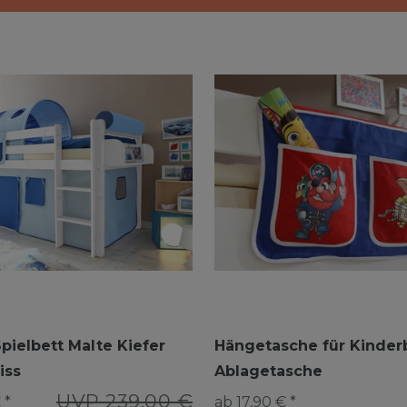
pielbett Malte Kiefer
Hängetasche für Kinder
iss
Ablagetasche
UVP 239,00 €
 *
ab 17,90 € *