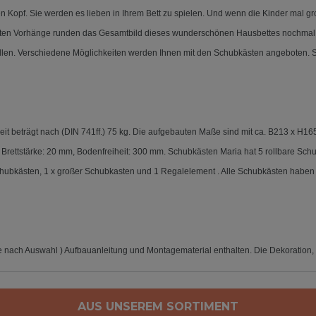
Kopf. Sie werden es lieben in Ihrem Bett zu spielen. Und wenn die Kinder mal groß
hten Vorhänge runden das Gesamtbild dieses wunderschönen Hausbettes nochmal po
tellen. Verschiedene Möglichkeiten werden Ihnen mit den Schubkästen angeboten. 
it beträgt nach (DIN 741ff.) 75 kg. Die aufgebauten Maße sind mit ca. B213 x H16
, Brettstärke: 20 mm, Bodenfreiheit: 300 mm. Schubkästen Maria hat 5 rollbare Sch
 Schubkästen, 1 x großer Schubkasten und 1 Regalelement . Alle Schubkästen haben
 je nach Auswahl ) Aufbauanleitung und Montagematerial enthalten.
Die Dekoration, 
AUS UNSEREM SORTIMENT