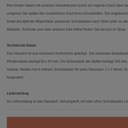
Ihre Kinder haben mit unserem Hausbett jetzt schon ein eigenes Dach über den 
umgehen Sie später den zusätzlichen Kauf eines Einzelbettes. Die angebrac
bietet das Bett die Möglichkeit, passende Schubkästen nach Wahl unter zu s
Matratze, Rollroste und viele anderen tolle Artikel finden Sie bei uns im Shop.
Technische Daten
Das Hausbet ist aus massivem Kiefernholz gefertigt .
Die maximale Belastbarke
Pfostenstärke beträgt 50 x 50 mm.
Die Einlasstiefe des Bettes beträgt 100 mm
nutzbar. Marlies hat 4 rollbare Schubkästen für extra Stauraum, 2 x 2 kleine
hergestellt.
Lieferumfang
im Lieferumfang ist das Hausbett, Vorhangstoff, mit oder ohne Schubkasten (