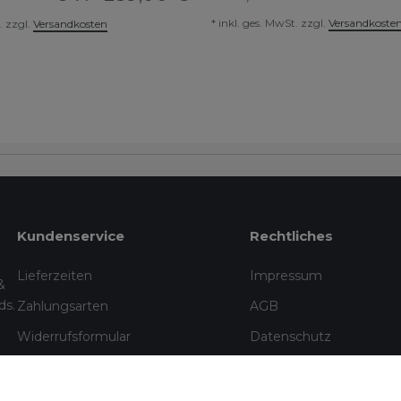
*
inkl. ges. MwSt.
zzgl.
Versandkoste
.
zzgl.
Versandkosten
Kundenservice
Rechtliches
Lieferzeiten
Impressum
&
ds.
Zahlungsarten
AGB
Widerrufsformular
Datenschutz
Informationen zu Elektro- und
Widerrufsrecht
Elektronik(alt)geräten