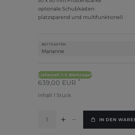
50 x 50 mm Pfostenstärke
optionale Schubkästen
platzsparend und multifunktionell
BETTKASTEN
Lieferzeit 1-3 Werktage*
*
639,00 EUR
Inhalt
1
Stück
IN DEN WAR