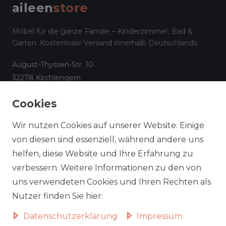
aileen
store
Möbel für die ganze Familie – Kinderzimmer, Bad &
Garten. Kostenloser Versand innerhalb Deutschlands.
August-Thyssen-Str. 10
32278 Kirchlengern
☎
05223 794 17 08
Cookies
✉
info@aileenstore.de
Kundenservice
Rechtliches
Wir nutzen Cookies auf unserer Website. Einige
Lieferzeiten
Impressum
von diesen sind essenziell, während andere uns
helfen, diese Website und Ihre Erfahrung zu
Zahlungsarten
AGB
verbessern. Weitere Informationen zu den von
Widerrufsformular
Datenschutz
uns verwendeten Cookies und Ihren Rechten als
Informationen zu Elektro-
Widerrufsrecht
Nutzer finden Sie hier:
und Elektronik(alt)geräten
Daten­schutz­erklärung
Impressum
Vertrag widerrufen