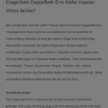
Etagenbett Doppelbett Erni Kiefer massiv
Weiss lackiert
Wer schläft oben und wer unten? Dieser Streit ist mit dem Etagenbett Erni
Vergangenheit. Denn Dank frei auswählbarem Vorhangstoff der im
Lieferumffang enthalten ist wird der unteren Etage eine höhlenartige
Atmosphäre verschafft. Die obere Etage kann mit dem optional
erhältlichen Tunnel einen gemütlichen Charakter besitzen. Später lässt
sich das Bett sogar in 2 einzelne Betten umbauen. Tolle Zubehörprodukte
wie Matratze, Tunnel, Nackenrolle, Regale, Taschen oder andere
Accessoires runden das Gesamtbild dieses Kinderbettes positiv ab. Diese
und weitere attraktive Artikel finden Sie bei uns im Shop.
Technische Daten
Das Etagenbett Erni in Landhausstil ist aus massivem Kiefernholz
gefertigt . Die Leiter ist schräg abgesetzt und wahlweise rechts oder links