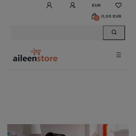
EUR
0,00 EUR
0
☰